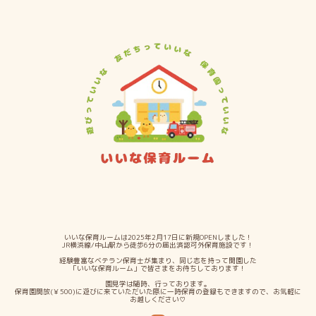
いいな保育ルームは2025年2月17日に新規OPENしました！
JR横浜線/中山駅から徒歩6分の届出済認可外保育施設です！
経験豊富なベテラン保育士が集まり、同じ志を持って開園した
「いいな保育ルーム」で皆さまをお待ちしております！
園見学は随時、行っております。
保育園開放(￥500)に遊びに来ていただいた際に一時保育の登録もできますので、お気軽に
お越しください♡