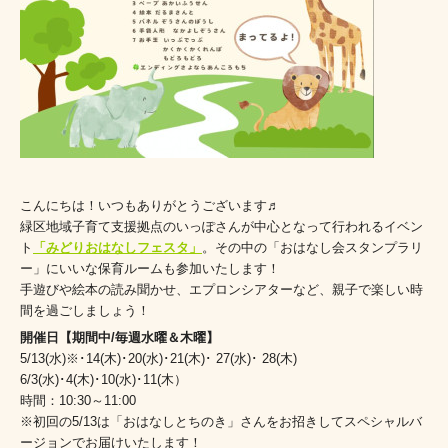
こんにちは！いつもありがとうございます♬
緑区地域子育て支援拠点のいっぽさんが中心となって行われるイベン
ト
「みどりおはなしフェスタ」
。その中の「おはなし会スタンプラリ
ー」にいいな保育ルームも参加いたします！
手遊びや絵本の読み聞かせ、エプロンシアターなど、親子で楽しい時
間を過ごしましょう！
開催日【期間中/毎週水曜＆木曜】
5/13(水)※･14(木)･20(水)･21(木)･ 27(水)･ 28(木)
6/3(水)･4(木)･10(水)･11(木）
時間：10:30～11:00
※初回の5/13は「おはなしとちのき」さんをお招きしてスペシャルバ
ージョンでお届けいたします！