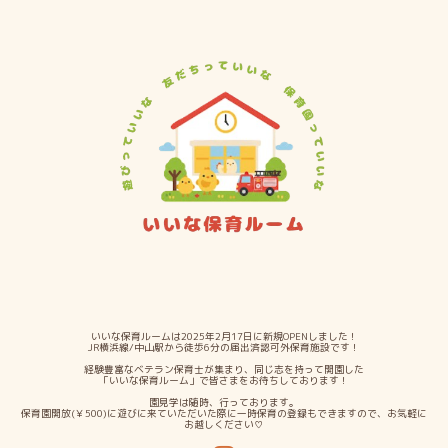
いいな保育ルームは2025年2月17日に新規OPENしました！
JR横浜線/中山駅から徒歩6分の届出済認可外保育施設です！
経験豊富なベテラン保育士が集まり、同じ志を持って開園した
「いいな保育ルーム」で皆さまをお待ちしております！
園見学は随時、行っております。
保育園開放(￥500)に遊びに来ていただいた際に一時保育の登録もできますので、お気軽に
お越しください♡